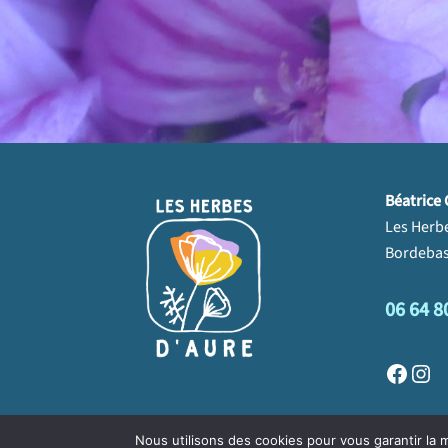
page
du
produit
Béatrice 
Les Herb
Bordebas
06 64 8
Faceb
Ins
Nous utilisons des cookies pour vous garantir la m