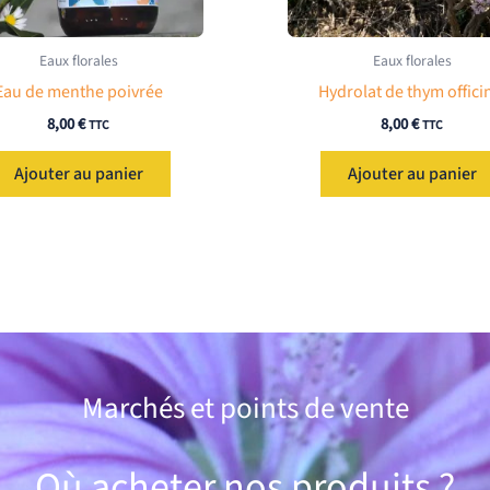
Eaux florales
Eaux florales
Eau de menthe poivrée
Hydrolat de thym offici
8,00
€
8,00
€
TTC
TTC
Ajouter au panier
Ajouter au panier
Marchés et points de vente
Où acheter nos produits ?