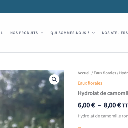
IL
NOS PRODUITS
QUI SOMMES-NOUS ?
NOS ATELIER
Accueil
/
Eaux florales
/ Hydr
Eaux florales
Hydrolat de camomil
Pl
6,00
€
–
8,00
€
TT
de
Hydrolat de camomille ro
pri