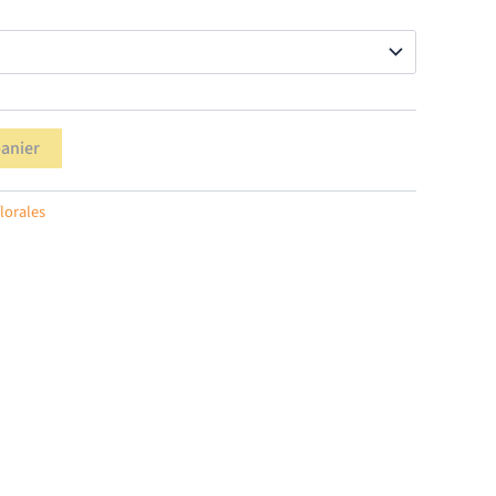
00 €
00 €
panier
lorales