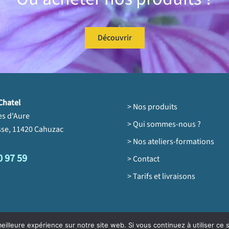
Découvrir
Chatel
> Nos produits
es d'Aure
> Qui sommes-nous ?
se, 11420 Cahuzac
> Nos ateliers-formations
0 97 59
> Contact
> Tarifs et livraisons
ook
tagram
eilleure expérience sur notre site web. Si vous continuez à utiliser ce