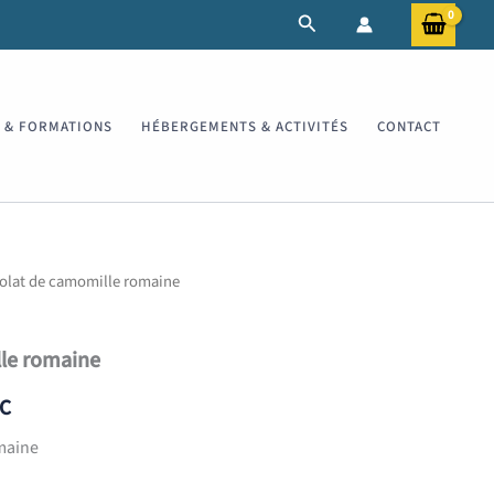
Rechercher
S & FORMATIONS
HÉBERGEMENTS & ACTIVITÉS
CONTACT
olat de camomille romaine
le romaine
age
C
maine
x :