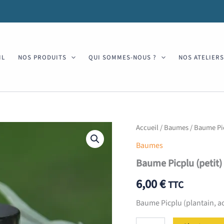
IL
NOS PRODUITS
QUI SOMMES-NOUS ?
NOS ATELIER
Accueil
/
Baumes
/ Baume Pic
Baumes
Baume Picplu (petit)
6,00
€
TTC
Baume Picplu (plantain, ac
quantité