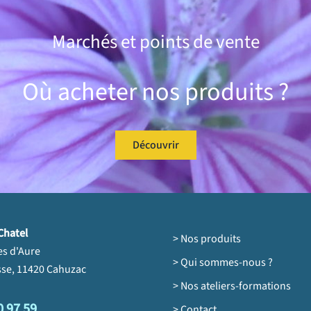
Marchés et points de vente
Où acheter nos produits ?
Découvrir
Chatel
> Nos produits
es d'Aure
> Qui sommes-nous ?
se, 11420 Cahuzac
> Nos ateliers-formations
0 97 59
> Contact