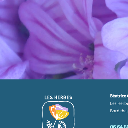
Béatrice 
Les Herb
Bordebas
06 64 8