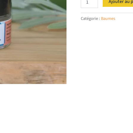
Ajouter au 
de
Baume
Picplu
Catégorie :
Baumes
(petit)