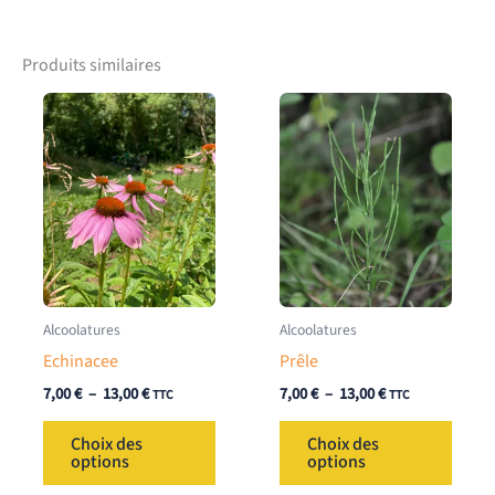
Produits similaires
Alcoolatures
Alcoolatures
Echinacee
Prêle
Plage
Plage
7,00
€
–
13,00
€
7,00
€
–
13,00
€
TTC
TTC
de
de
Ce
Ce
prix :
prix :
Choix des
Choix des
7,00 €
7,00 €
produit
produ
options
options
à
à
a
a
13,00 €
13,00 €