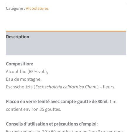
Eschscholtzia
Catégorie :
Alcoolatures
Description
Informations complémentaires
Composition:
Alcool bio (65% vol.),
Eau de montagne,
Eschscholtzia (
Eschscholtzia californica Cham.
) – fleurs.
Flacon en verre teinté avec compte-goutte de 30ml.
1 ml
contient environ 35 gouttes.
Conseils d’utilisation et précautions d’emploi:
En règle générale, 20 à 60 gouttes/jour en 2 ou 3 prises dans